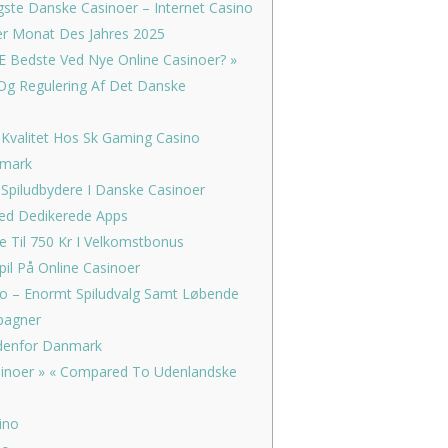
ligste Danske Casinoer – Internet Casino
er Monat Des Jahres 2025
E Bedste Ved Nye Online Casinoer? »
 Og Regulering Af Det Danske
 Kvalitet Hos Sk Gaming Casino
nmark
e Spiludbydere I Danske Casinoer
ed Dedikerede Apps
e Til 750 Kr I Velkomstbonus
il På Online Casinoer
no – Enormt Spiludvalg Samt Løbende
pagner
denfor Danmark
inoer » « Compared To Udenlandske
ino