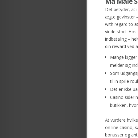
Må Male S
Det betyder, at 
ægte gevinster 
with regard to a
vinde stort. Hos
indbetaling – hel
din reward ved a
Mange kigger 
melder sig ind
Som udgangspu
til in spille 
Det er ikke ua
Casino sider 
butikken, hvor
At vurdere hvilk
on line casino, 
bonusser og ant