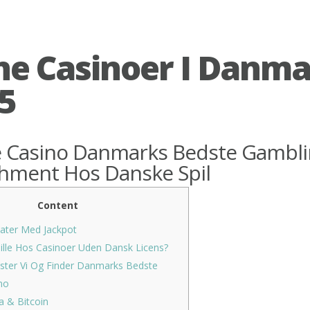
.
ngas, más oportunidades tendrás de apostar más grande.
antáneo en efectivo en línea o transferirse a su cuenta Total Rewar
ne Casinoer I Danm
stá de nuestro lado.
25
 te permite no solo ver qué juegos hay en su cartera, sino también hac
256 Megaclusters, rondas de bonificación de giros gratis, Comodine
.
e Casino Danmarks Bedste Gambl
shment Hos Danske Spil
Content
 los padres establecen una estructura firme en torno a cualquier acti
mater Med Jackpot
grandes y generosos.
ille Hos Casinoer Uden Dansk Licens?
ster Vi Og Finder Danmarks Bedste
no
a & Bitcoin