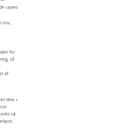
nde casino
n osv.,
uden for
ring, så
t
er af
den dine »
hvor
 konto så
ackpot,