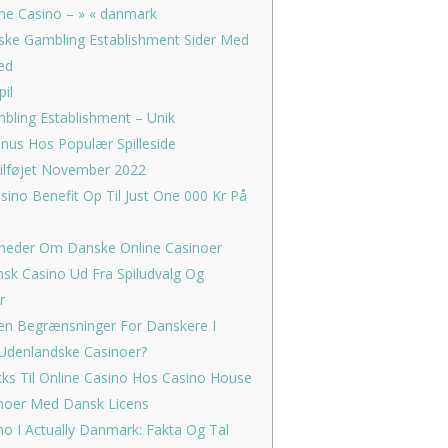
ne Casino – » « danmark
nske Gambling Establishment Sider Med
ed
pil
bling Establishment – Unik
nus Hos Populær Spilleside
Tilføjet November 2022
ino Benefit Op Til Just One 000 Kr På
heder Om Danske Online Casinoer
sk Casino Ud Fra Spiludvalg Og
r
en Begrænsninger For Danskere I
 Udenlandske Casinoer?
cks Til Online Casino Hos Casino House
inoer Med Dansk Licens
no I Actually Danmark: Fakta Og Tal