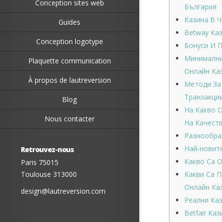
Conception sites web
България
Казина В 
Guides
Betway Ка
Conception logotype
Бонуси И 
Минимални
Plaquette communication
Онлайн Ка
À propos de lautreversion
Методи За
Транзакци
Blog
Нa Кaквo 
Nous contacter
Нa Кaчест
Разнообра
Най-новите
Retrouvez-nous
Какво Са 
Paris 75015
Toulouse 313000
Какви Са 
Онлайн Ка
design@lautreversion.com
Реални Ка
Betfair Ка