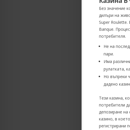
Казина В
Без значение к
дилъри на живо
Super Roulette.
Banque. Процес
потребителя.
Не на послед
пари.
Има различни
рулатката, к
Но въпреки ч
дадено казин
Тези казина, к
потребители да
депозиране на 
казино, в коет
регистрирани п