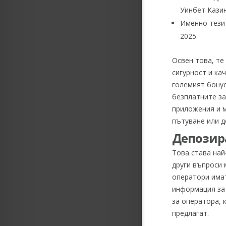
Уинбет Казин
Именно тези 
2025.
Освен това, те
сигурност и ка
големият бонус
безплатните за
приложения и м
пътуване или д
Депозир
Това става най
други въпроси 
оператори имат
информация за 
за оператора, 
предлагат.