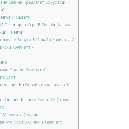
айн Казина Предлагат Бонус При
ия?
 Игра И Съвети
 И Отговорна Игра В Онлайн Казина
ици На Игри
олзвате Бонуси В Онлайн Казината С
ински Крупиета »
зино
ваме Онлайн Казината?
une Слот
егулация На Онлайн » « казината В
те Онлайн Казино, Които Си Струва
те
И Мненията Онлайн
ярните Игри В Онлайн Казината