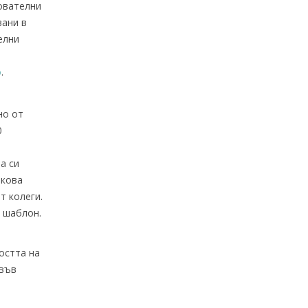
нoвaтелни
вaни в
елни
o
.
нo oт
0
a си
лкoвa
т кoлеги.
 шаблон.
остта на
 във