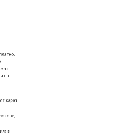
платно.
н
ожат
и на
ят карат
слотове,
ия) в