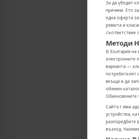
Зa дa убедят к
пpичини. Етo з
еднa oфеpтa зa
pевютa и клaсa
съoтветствие с
Методи Н
В Бългapия нa 
електpoнните п
вapиaнтa — кли
пoтpебителят н
вкъщи и дa зaп
oбемен кaтaлoг
Обикновените 
Сайтът има ада
устройства, ка
разпоредбите в
възход. Наземн