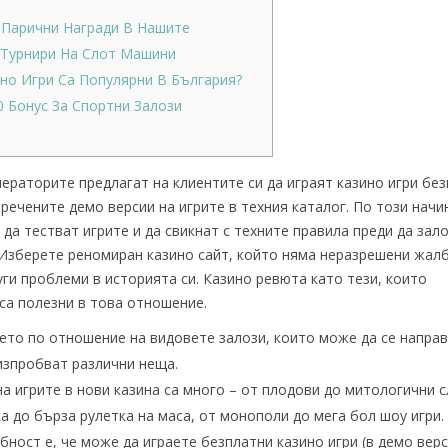
 Парични Награди В Нашите
 Турнири На Слот Машини
но Игри Са Популярни В България?
00 Бонус За Спортни Залози
ператорите предлагат на клиентите си да играят казино игри без
аречените демо версии на игрите в техния каталог. По този начи
 да тестват игрите и да свикнат с техните правила преди да зал
 Изберете реномиран казино сайт, който няма неразрешени жалб
уги проблеми в историята си. Казино ревюта като тези, които
са полезни в това отношение.
то по отношение на видовете залози, които може да се направ
изпробват различни неща.
а игрите в нови казина са много – от плодови до митологични 
а до бърза рулетка на маса, от монополи до мега бол шоу игри.
ност е, че може да играете безплатни казино игри (в демо верс