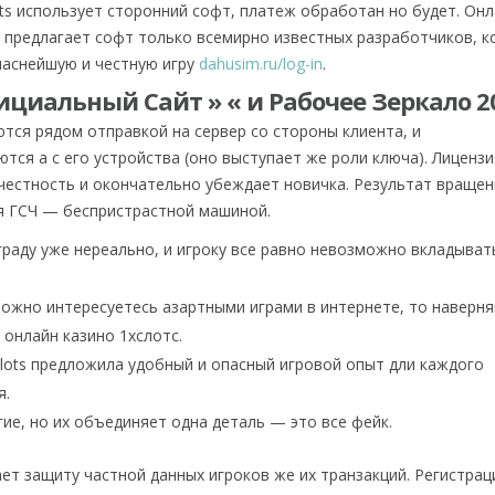
ots использует сторонний софт, платеж обработан но будет. Онл
 предлагает софт только всемирно известных разработчиков, 
паснейшую и честную игру
dahusim.ru/log-in
.
фициальный Сайт » « и Рабочее Зеркало 2
ся рядом отправкой на сервер со стороны клиента, и
ся а с его устройства (оно выступает же роли ключа). Лицензи
честность и окончательно убеждает новичка. Результат вращен
я ГСЧ — беспристрастной машиной.
раду уже нереально, и игроку все равно невозможно вкладыват
ожно интересуетесь азартными играми в интернете, то наверня
онлайн казино 1хслотс.
lots предложила удобный и опасный игровой опыт дли каждого
я.
ие, но их объединяет одна деталь — это все фейк.
ет защиту частной данных игроков же их транзакций. Регистрац