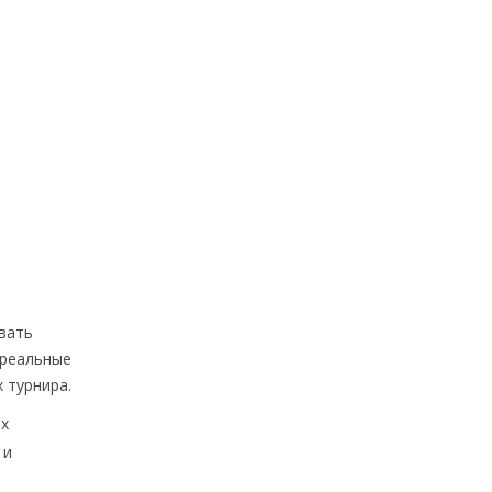
вать
 реальные
 турнира.
ых
 и