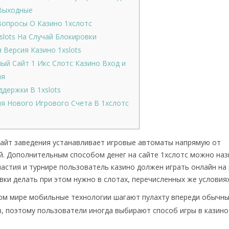
Выходные
Вопросы О Казино 1хслотс
slots На Случай Блокировки
Версия Казино 1xslots
ый Сайт 1 Икс Слотс Казино Вход и
ия
держки В 1xslots
ия Нового Игрового Счета В 1хслотс
айт заведения устанавливает игровые автоматы напрямую от
й. Дополнительным способом денег на сайте 1хслотс можно наз
частия и турнире пользователь казино должен играть онлайн на
вки делать при этом нужно в слотах, перечисленных же условиях
ом мире мобильные технологии шагают пулахту впереди обычн
, поэтому пользователи иногда выбирают способ игры в казино