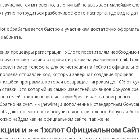
ы зачисляются мгновенно, а логичный не вызывает малейших сл
 нужно потрудиться разборчивое фото паспорта, где видна дат
Slot обрабатывается быстро а участникам достаточно оформить
 кабинете.
ения процедуры регистрации 1хСлотс посетителям необходимо 
оторую онлайн-казино отправит игрокам на указанный email. Тол
зовал номер телефона для регистрации на 1хСлотс официально
 полдела отправлен код, который завершит создание профиля. Т
т кэшбек программа, которая возвращает игрокам до 10% от су
 ставки. Это который из самых известнейших видов бонусов сре
ователей, так как позволяет приобрести часть проигранных
ратно на счет. » « [newline]В дополнение к стандартным бонуса
lots дают возможности получить дополнительные бонусы и бес
ожно найдем как на официальном сайте, так же на
кции и » « 1хслот Официальном Сай
щаются в этапах компании в социальных сетях, распространяют