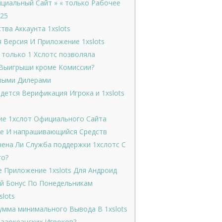
ициальный Сайт » « только Рабочее
025
ва Аккаунта 1xslots
 Версия И Приложение 1xslots
 только 1 Хслотс позволяла
Выигрыши кроме Комиссии?
выми Дилерами
дется Верификация Игрока и 1xslots
е 1хслот Официального Сайта
е И напрашивающийся Средств
чена Ли Служба поддержки 1хслотс С
го?
 Приложение 1xslots Для Андроид
й Бонус По Понедельникам
slots
умма минимального Вывода В 1xslots
 заокеанских Игроков?