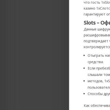
что гость 1xSl
казино 1хСлотс
гарантируют о
Slots – О
Данные шифруют
расшифровывают
подтверждает 
контролируетс
Отыграть наг
средства.
Если пребезб
слышали том 
методов, 1xS
пользовател
Способы друг
Как обеспечива